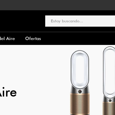
Estoy buscando...
Términos más buscados
el Aire
Ofertas
1
.
secador dyson
2
.
aspiradora
3
.
alisadora
4
.
multiestilizador
ire