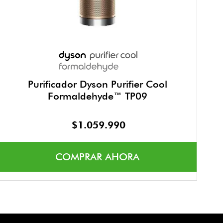
Purificador Dyson Purifier Cool
Formaldehyde™ TP09
$
1
.
059
.
990
COMPRAR AHORA