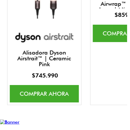
Airwrap™ 
Long | Níq
$
859
COMPRAR
Alisadora Dyson
Airstrait™ | Ceramic
Pink
$
745
.
990
COMPRAR AHORA
Dyson Purifier Hot+Cool Formaldehyde