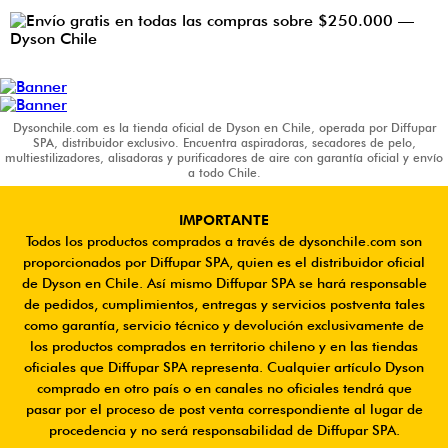
Purifica, calienta y refresca
Ver producto
Ver Purificadores
Dyson V12 Detect Slim
Dysonchile.com es la tienda oficial de Dyson en Chile, operada por Diffupar
Dyson Corrale
SPA, distribuidor exclusivo. Encuentra aspiradoras, secadores de pelo,
Compacta, poderosa y fácil de maniobrar. Limpieza
multiestilizadores, alisadoras y purificadores de aire con garantía oficial y envío
a todo Chile.
Estilizado potente con menos daño. Placas flexibles
profunda sin esfuerzo.
para un acabado suave y sin frizz.
IMPORTANTE
Ver producto
Ver Aspiradoras
Todos los productos comprados a través de dysonchile.com son
Ver producto
Ver más Productos
proporcionados por Diffupar SPA, quien es el distribuidor oficial
de Dyson en Chile. Así mismo Diffupar SPA se hará responsable
de pedidos, cumplimientos, entregas y servicios postventa tales
como garantía, servicio técnico y devolución exclusivamente de
los productos comprados en territorio chileno y en las tiendas
oficiales que Diffupar SPA representa. Cualquier artículo Dyson
comprado en otro país o en canales no oficiales tendrá que
pasar por el proceso de post venta correspondiente al lugar de
procedencia y no será responsabilidad de Diffupar SPA.